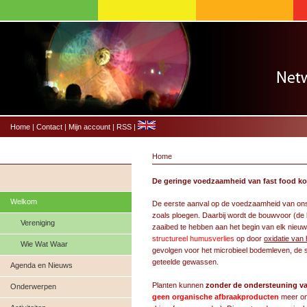
Home
|
Contact
|
Mijn account
|
RSS
|
Home
De geringe voedzaamheid van fast food kom
Welkom
De eerste aanval op de voedzaamheid van ons
zoals ploegen. Daarbij wordt de bouwvoor (de b
Vereniging
zaaibed te hebben aan het begin van elk nieuw 
structureel humusverlies
op door
oxidatie van
Wie Wat Waar
gevolgen voor het microbieel bodemleven, de
geteelde gewassen.
Agenda en Nieuws
Planten kunnen
zonder de ondersteuning v
Onderwerpen
geen organische afbraakproducten
meer on