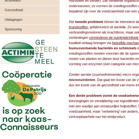
Activiteiten
rhizosfeer en verder). Die verteerde organisch
ondersteunen; ze vormen de voedingsstoffen 
Gezondheid
bepalend zijn voor de voedzaamheid van een 
Uitdagingen
Het
tweede probleem
binnen de intensieve l
brandstoffen
, gefabriceerd uit aardolie. Ze wo
Sponsoring
verbrandingsmotoren als krachtbron, maar ook
verbindingen
verminderen de nutriëntdichtheid
kwaliteit omlaag brengen via
hetzelfde mecha
humusvormende bacteriën en schimmels
i
voedingsstoffen moeten voorzien die de spoore
resten van planten en dieren door bacteriën en
vorming van enzymen (een categorie van micro
Zonder aerobe (zuurstofminnende) micro-organ
micronutriënten
. Dat gaat ten koste van de 
dus ten koste van de gezondheid van mens en di
Een derde probleem vormt de voedselverw
toevoegingen en verwijdering van ingrediënten d
met een waslijst aan onnatuurlijke hulpstoffen.
voedzaamheid, maar 'verbetering' van andere,
verkoopbaarheid van het eindproduct.