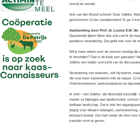
overal ter wereld.
Arie van den Brand schreef: Dear Jelleke, Wat
geschreven! Grote complimenten!! Ik ga ‘n kor
Aanbeveling door Prof. dr. Louise E.M. Vet
Spannende tijden! Meer dan ooit voel ik de m
positieve verandering. Dat geldt ook voor de
Wil je meer weten over de enorme omslag die w
te herstellen? Dan is dit boek een aanrader! Va
Jelleke een helder overzicht van de discussies
Verandering van waarden, ook bij boeren, maak
die veel meer samenwerkt mét de natuur. Zo bes
OokHerenboeren, toekomst­boeren en bijzonde
Ik vind – met Jelleke- die diversiteit wezenlij
manier ze bijdragen aan biodiversiteit, schoon 
leefbaar landschap. Dat is ook het uitgangspunt
begrip voor elkaars belangen, samenwerking, o
leesbare boekje. Een hart onder de riem voo
transitie vorm te geven.