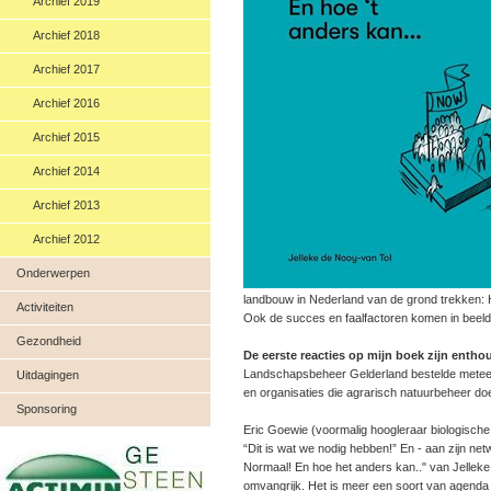
Archief 2019
Archief 2018
Archief 2017
Archief 2016
Archief 2015
Archief 2014
Archief 2013
Archief 2012
Onderwerpen
landbouw in Nederland van de grond trekken:
Activiteiten
Ook de succes en faalfactoren komen in beeld
Gezondheid
De eerste reacties op mijn boek zijn entho
Landschapsbeheer Gelderland bestelde metee
Uitdagingen
en organisaties die agrarisch natuurbeheer d
Sponsoring
Eric Goewie (voormalig hoogleraar biologisch
“Dit is wat we nodig hebben!” En - aan zijn ne
Normaal! En hoe het anders kan.." van Jelleke 
omvangrijk. Het is meer een soort van agenda