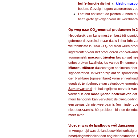
bufferfunctie
die het
klei/humusc
bodem. Gevolg: hogere waterstress voor
Last but not least: de planten kunnen d
heeft grote gevolgen voor de weerbaar
Op weg naar CO
-neutraal produceren in 2
2
Het gebruik van kunstmest en bestrijdingsmidd
geforceerd overeind, maar dat is in het licht v
we tenminste in 2050 CO
-neutraal willen pro
2
ingrediënten voor het produceren van volwaar
voornamelijk
macronutriënten
bevat (wat neer
onbesproken kwaliteit), los van de E-nummer
Micronutriënten
daarentegen schitteren door
signaalstoffen. In wezen zijn dat de spoorel
dier bruikbare (opneembare) vorm en verhouding
voedsel, ten behoeve van celopbouw, energiev
Samenvattend
: de belangrijkste oorzaak van
voedsel is een
noodlijdend bodemleven
dat 
meer behoorlijk kan vervullen: de
plantvoeding
een gewas dat niet weerbaar is (en minder voe
niet duurzaam is: hét probleem binnen de indus
meer over.
Vroeger was de landbouw wél duurzaam
In vroeger tijd was de landbouw kleinschalig e
bestrijdingsmiddelen toen nog niet bestonden. 