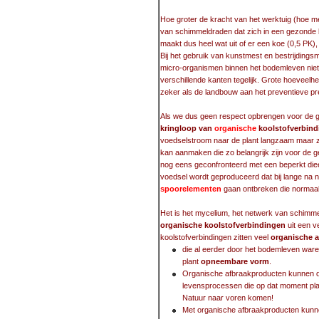
Hoe groter de kracht van het werktuig (hoe 
van schimmeldraden dat zich in een gezonde
maakt dus heel wat uit of er een koe (0,5 PK)
Bij het gebruik van kunstmest en bestrijdings
micro-organismen binnen het bodemleven niet
verschillende kanten tegelijk. Grote hoeveelh
zeker als de landbouw aan het preventieve p
Als we dus geen respect opbrengen voor de gr
kringloop van
organische
koolstofverbind
voedselstroom naar de plant langzaam maar zek
kan aanmaken die zo belangrijk zijn voor de g
nog eens geconfronteerd met een beperkt die
voedsel wordt geproduceerd dat bij lange na n
spoorelementen
gaan ontbreken die normaal
Het is het mycelium, het netwerk van schimme
organische koolstofverbindingen
uit een v
koolstofverbindingen zitten veel
organische 
die al eerder door het bodemleven war
plant
opneembare vorm
.
Organische afbraakproducten kunnen du
levensprocessen die op dat moment plaa
Natuur naar voren komen!
Met organische afbraakproducten kun