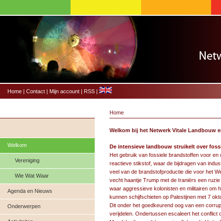
Home
|
Contact
|
Mijn account
|
RSS
|
Home
Welkom bij het Netwerk Vitale Landbouw 
Welkom
De intensieve landbouw struikelt over foss
Het gebruik van fossiele brandstoffen voor en 
Vereniging
reactieve stikstof, waar de bijdragen van indu
veel van de brandstofproductie die voor het 
Wie Wat Waar
vecht haantje Trump met de Iraniërs een ruzie u
waar aggressieve kolonisten en militairen om h
Agenda en Nieuws
kunnen schijfschieten op Palestijnen met 7 okt
Dit onder het goedkeurend oog van een corrupte 
Onderwerpen
verijdelen. Ondertussen escaleert het conflict