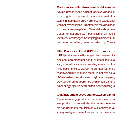
Eten met een blinddoek voor
is riskanter 
Na alle bewerkingen belandt fabrieksvoedsel aa
in de reguliere supermarkt
, maar is er in de t
aantal E-nummers erop vermeld. Is dat belangrij
vol met overwegend kunstmatige toevoegingen
in Europa zijn toegelaten. Maar dat laatste bete
zeker niet dat onze darmbacteriën er blij mee z
leven en slecht tegen bestrijdingsmiddelen k
gezonder te maken, maar vooral om op Europees 
Ultra Processed Food (UPF) heeft niets te
UPF lijkt dus nauwelijks nog op het volwaardi
ooit één ingrediënt met een E-nummer toe te v
zijn, want alle essentiële voedingsstoffen zate
mee gerommeld te worden in een fabriek, om d
tegenwoordig in je mond steekt is het niet zo ve
BV Nederland jaarlijks aan zorgkosten uitgeeft,
90% zijn terug te voeren op problemen vanuit d
binnenkrijgt tijdelijk even buiten beschouwing la
Ook industriële veevoedergewassen zijn n
Op industrieel geproduceerd veevoer wordt natu
eindproduct zit het wel: dat zijn de verpakte v
de natuurlijke micronutriënten wel ongeveer v
zou gaan bijvoeren met supplementen waar nog