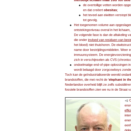
menselijk lichaam maar zeer ten del
de overtollige vetten worden opg
en dat creëert
obesitas
;
het teveel aan eiwitten verstopt 
tot gevolg.
Het toegenomen volume aan opgeslagen 
ontstekingsniveau overal in het lichaam
De volgende fase is dan de aftakeling 
die onder
invloed van residuen van best
het bloed) niet thuishoren. De eiwitstru
name door bestrijdingsmiddelen. Weer 
immuunsysteem. De energievoorziening va
zich in verschijnselen als CVS (chroni
ondoelmatige end-of-pipe oplossingen in 
wordt belaagd door zorgcowboys zonder
Toch kan de geïndustrialiseerde wereld ondank
brandstoffen, die met recht de '
elephant in t
Nederlandse overheid blijft ze zelfs subsidiëre
fossiele brandstoffen zien we nu in de Straat
O
enor
effi
inte
ener
een
dele