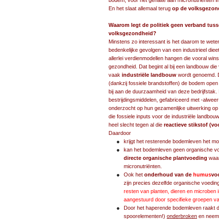
bodem, voor het gehalte aan micronutriënten 
En het slaat allemaal terug
op de volksgezon
Waarom legt de politiek geen verband tus
volksgezondheid?
Minstens zo interessant is het daarom te we
bedenkelijke gevolgen van een industrieel die
allerlei verdienmodellen hangen die vooral wi
gezondheid. Dat begint al bij een landbouw die
vaak
industriële landbouw
wordt genoemd. 
(dankzij fossiele brandstoffen) de bodem open
bij aan de duurzaamheid van deze bedrijfstak.
bestrijdingsmiddelen, gefabriceerd met -alweer-
onderzocht op hun gezamenlijke uitwerking op m
die fossiele inputs voor de industriële land
heel slecht tegen al die
reactieve stikstof (v
Daardoor
krijgt het resterende bodemleven het moe
kan het bodemleven geen organische vo
directe organische plantvoeding
waar
micronutriënten.
Ook het
onderhoud van de
humus
vo
zijn precies dezelfde organische voeding
resten van planten, dieren en microben 
aangestuurd door specifieke groepen v
Door het haperende bodemleven raakt 
spoorelementen!)
onderbroken
en neemt