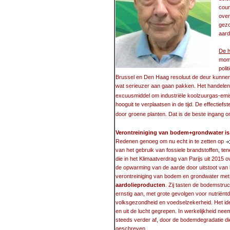
coun
over
gezo
aard
De h
mome
poli
Brussel en Den Haag resoluut de deur kunnen 
wat serieuzer aan gaan pakken. Het handelen 
excuusmiddel om industriële koolzuurgas-emis
hooguit te verplaatsen in de tijd. De effectie
door groene planten. Dat is de beste ingang
Verontreiniging van bodem+grondwater is 
Redenen genoeg om nu echt in te zetten op
van het gebruik van fossiele brandstoffen, te
die in het Klimaatverdrag van Parijs uit 2015 
de opwarming van de aarde door uitstoot van
verontreiniging van bodem en grondwater met a
aardolieproducten
. Zij tasten de bodemstruc
ernstig aan, met grote gevolgen voor nutriëntd
volksgezondheid en voedselzekerheid. Het ide
en uit de lucht gegrepen. In werkelijkheid ne
steeds verder af, door de bodemdegradatie d
geschreven.