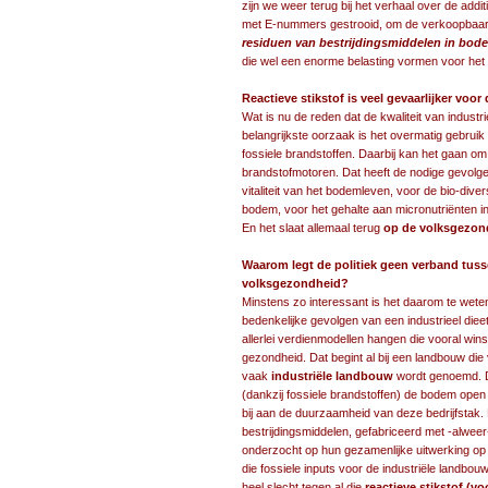
zijn we weer terug bij het verhaal over de addi
met E-nummers gestrooid, om de verkoopbaarh
residuen van bestrijdingsmiddelen in bode
die wel een enorme belasting vormen voor het 
Reactieve stikstof is veel gevaarlijker vo
Wat is nu de reden dat de kwaliteit van indus
belangrijkste oorzaak is het overmatig gebruik 
fossiele brandstoffen. Daarbij kan het gaan om
brandstofmotoren. Dat heeft de nodige gevolg
vitaliteit van het bodemleven, voor de bio-dive
bodem, voor het gehalte aan micronutriënten 
En het slaat allemaal terug
op de volksgezon
Waarom legt de politiek geen verband tus
volksgezondheid?
Minstens zo interessant is het daarom te we
bedenkelijke gevolgen van een industrieel die
allerlei verdienmodellen hangen die vooral wi
gezondheid. Dat begint al bij een landbouw die
vaak
industriële landbouw
wordt genoemd. 
(dankzij fossiele brandstoffen) de bodem open
bij aan de duurzaamheid van deze bedrijfstak.
bestrijdingsmiddelen, gefabriceerd met -alweer-
onderzocht op hun gezamenlijke uitwerking op m
die fossiele inputs voor de industriële land
heel slecht tegen al die
reactieve stikstof (v