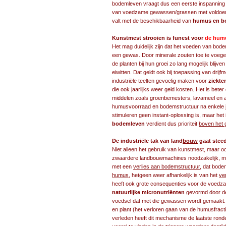
bodemleven vraagt dus een eerste inspanning 
van voedzame gewassen/grassen met voldoende 
valt met de beschikbaarheid van
humus en b
Kunstmest strooien is funest voor
de humu
Het mag duidelijk zijn dat het voeden van bod
een gewas. Door minerale zouten toe te voeg
de planten bij hun groei zo lang mogelijk blij
eiwitten. Dat geldt ook bij toepassing van drij
industriële teelten gevoelig maken voor
ziekte
die ook jaarlijks weer geld kosten. Het is bete
middelen zoals groenbemesters, lavameel en a
humusvoorraad en bodemstructuur na enkele j
stimuleren geen instant-oplossing is, maar he
bodemleven
verdient dus prioriteit
boven het
De industriële tak van land
bouw
gaat steed
Niet alleen het gebruik van kunstmest, maar o
zwaardere landbouwmachines noodzakelijk, me
met een
verlies aan bodemstructuur
, dat bode
humus
, hetgeen weer afhankelijk is van het
ve
heeft ook grote consequenties voor de voed
natuurlijke micronutriënten
gevormd door de 
voedsel dat met die gewassen wordt gemaakt. 
en plant (het verloren gaan van de humusfracti
verleden heeft dit mechanisme de laatste ronde