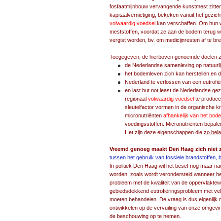
fosfaatmijnbouw vervangende kunstmest zitten
kapitaalvernietiging, bekeken vanuit het gezic
volwaardig voedsel
kan verschaffen. Om hun w
meststoffen, voordat ze aan de bodem terug w
vergist worden, bv. om medicijnresten af te br
Toegegeven, de hierboven genoemde doelen zij
de Nederlandse samenleving op natuurlijk
het bodemleven zich kan herstellen en d
Nederland te verlossen van een eutrofiëri
en last but not least de Nederlandse ge
regionaal
volwaardig voedsel
te produce
sleutelfactor vormen in de organische k
micronutriënten
afhankelijk van het bod
voedingsstoffen. Micronutriënten bepal
Het zijn deze eigenschappen die
zo bela
Vreemd genoeg maakt Den Haag zich niet 
tussen het gebruik van fossiele brandstoffen, 
In politiek Den Haag wil het besef nog maar na
worden, zoals wordt verondersteld wanneer het
probleem met de kwaliteit van de oppervlaktewa
gebiedsdekkend eutrofiëringsprobleem met vele
moeten behandelen
. De vraag is dus eigenlijk 
ontwikkelen op de vervuiling van onze omgev
de beschouwing op te nemen.