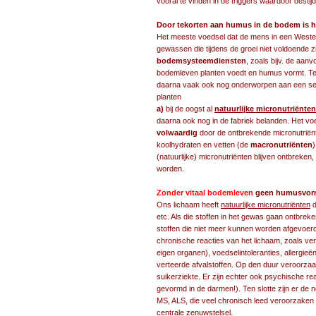
vooral te vinden in de triggers waardoor desti
Door tekorten aan humus in de bodem is h
Het meeste voedsel dat de mens in een Wester
gewassen die tijdens de groei niet voldoende z
bodemsysteemdiensten
, zoals bijv. de aa
bodemleven planten voedt en humus vormt. T
daarna vaak ook nog onderworpen aan een se
planten
a)
bij de oogst al
natuurlijke micronutriënten
daarna ook nog in de fabriek belanden. Het vo
volwaardig
door de ontbrekende micronutriënte
koolhydraten en vetten (de
macronutriënten
)
(natuurlijke) micronutriënten blijven ontbreken, 
worden.
Zonder vitaal bodemleven
geen humusvormin
Ons lichaam heeft
natuurlijke micronutriënten
d
etc. Als die stoffen in het gewas gaan ontbreken
stoffen die niet meer kunnen worden afgevoerd
chronische reacties van het lichaam, zoals ve
eigen organen), voedselintoleranties, allergieë
verteerde afvalstoffen. Op den duur veroorzaa
suikerziekte. Er zijn echter ook psychische r
gevormd in de darmen!). Ten slotte zijn er de 
MS, ALS, die veel chronisch leed veroorzaken
centrale zenuwstelsel.