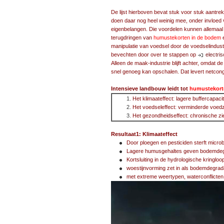
De lijst hierboven bevat stuk voor stuk aantre
doen daar nog heel weinig mee, onder invloed 
eigenbelangen. Die voordelen kunnen allemaal 
terugdringen van
humustekorten in de bodem
e
manipulatie van voedsel door de voedselindust
bevechten door over te stappen op
electri
Alleen de maak-industrie blijft achter, omdat de
snel genoeg kan opschalen. Dat levert netcong
Intensieve landbouw leidt tot
humustekort
Het klimaateffect: lagere buffercapaci
Het voedseleffect: verminderde voe
Het gezondheidseffect: chronische zi
Resultaat1: Klimaateffect
Door ploegen en pesticiden sterft micro
Lagere humusgehaltes geven bodemdegr
Kortsluiting in de hydrologische kringloo
woestijnvorming zet in als bodemdegrad
met extreme weertypen, waterconflicten