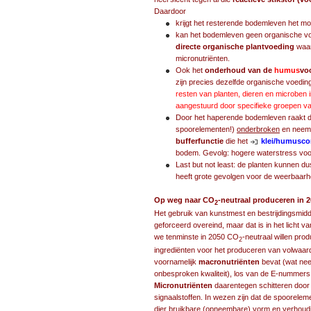
Daardoor
krijgt het resterende bodemleven het moe
kan het bodemleven geen organische vo
directe organische plantvoeding
waar
micronutriënten.
Ook het
onderhoud van de
humus
vo
zijn precies dezelfde organische voeding
resten van planten, dieren en microben 
aangestuurd door specifieke groepen v
Door het haperende bodemleven raakt 
spoorelementen!)
onderbroken
en neemt
bufferfunctie
die het
klei/humusc
bodem. Gevolg: hogere waterstress voor
Last but not least: de planten kunnen d
heeft grote gevolgen voor de weerbaar
Op weg naar CO
-neutraal produceren in 2
2
Het gebruik van kunstmest en bestrijdingsmidd
geforceerd overeind, maar dat is in het licht v
we tenminste in 2050 CO
-neutraal willen pro
2
ingrediënten voor het produceren van volwaar
voornamelijk
macronutriënten
bevat (wat neer
onbesproken kwaliteit), los van de E-nummer
Micronutriënten
daarentegen schitteren door
signaalstoffen. In wezen zijn dat de spoorel
dier bruikbare (opneembare) vorm en verhouding