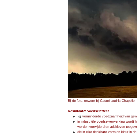
Bij de foto: onweer bij Castelnaud-la-Chapelle
Resultaat2: Voedseleffect
verminderde voedzaamheid van ge
in industriële voedselverwerking wordt 
worden verwijderd en additieven toege
die in elke denkbare vorm en kleur in d