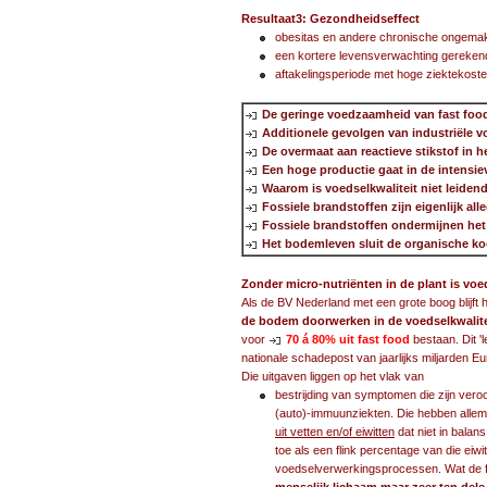
Resultaat3: Gezondheidseffect
obesitas en andere chronische ongemakke
een kortere levensverwachting gerekend
aftakelingsperiode met hoge ziektekosten
De geringe voedzaamheid van fast food 
Additionele gevolgen van industriële 
De overmaat aan reactieve stikstof in h
Een hoge productie gaat in de intensi
Waarom is voedselkwaliteit niet leide
Fossiele brandstoffen zijn eigenlijk a
Fossiele brandstoffen ondermijnen he
Het bodemleven sluit de organische koo
Zonder micro-nutriënten in de plant is vo
Als de BV Nederland met een grote boog blijf
de bodem doorwerken in de voedselkwalite
voor
70 á 80% uit fast food
bestaan. Dit '
nationale schadepost van jaarlijks miljarden 
Die uitgaven liggen op het vlak van
bestrijding van symptomen die zijn veroo
(auto)-immuunziekten. Die hebben allem
uit vetten en/of eiwitten
dat niet in bala
toe als een flink percentage van die eiwi
voedselverwerkingsprocessen. Wat de fa