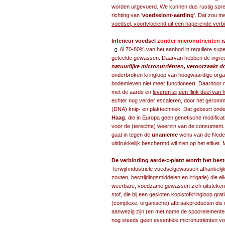
worden uitgevoerd. We kunnen dus rustig spr
richting van '
voedselont-aarding
'. Dat zou m
voedsel, voortvloeiend uit een haperende verb
Inferieur voedsel
zonder micronutriënten
i
Al 70-80% van het aanbod in reguliere supe
geteelde gewassen. Daarvan hebben de ingred
natuurlijke micronutriënten, veroorzaakt 
onderbroken kringloop van hoogwaardige organi
bodemleven niet meer functioneert. Daardoor 
met de aarde en
leveren zij een flink deel va
echter nog verder escaleren, door het gerom
(DNA) knip- en plaktechniek. Dat gebeurt on
Haag
, die in Europa geen genetische modificat
voor de (terechte) weerzin van de consument.
gaat in tegen de
unanieme
wens van de Neder
uitdrukkelijk beschermd wil zien op het etike
De verbinding aarde<>plant wordt het bes
Terwijl industriële voedselgewassen afhankelij
zouten, bestrijdingsmiddelen en irrigatie) die 
weerbare, voedzame gewassen zich uitsteken
stof, die bij een gesloten koolstofkringloop gr
(complexe, organische) afbraakproducten die 
aanwezig zijn (en met name de spoorelementen
nog steeds geen essentiële micronutriënten v