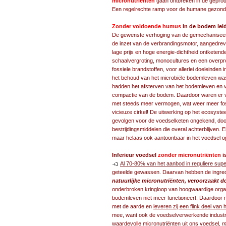
micronutriënten
gaan ontbreken in de gepr
Een regelrechte ramp voor de humane gezond
Zonder voldoende humus
in de bodem leid
De gewenste verhoging van de gemechaniseerde 
de inzet van de verbrandingsmotor, aangedr
lage prijs en hoge energie-dichtheid ontketen
schaalvergroting, monocultures en een overpr
fossiele brandstoffen, voor allerlei doeleinden
het behoud van het microbiële bodemleven wa
hadden het afsterven van het bodemleven en 
compactie van de bodem. Daardoor waren er 
met steeds meer vermogen, wat weer meer foss
vicieuze cirkel! De uitwerking op het ecosys
gevolgen voor de voedselketen ongekend, do
bestrijdingsmiddelen die overal achterblijven. E
maar helaas ook aantoonbaar in het voedsel o
Inferieur voedsel
zonder micronutriënten
i
Al 70-80% van het aanbod in reguliere supe
geteelde gewassen. Daarvan hebben de ingred
natuurlijke micronutriënten, veroorzaakt 
onderbroken kringloop van hoogwaardige organi
bodemleven niet meer functioneert. Daardoor 
met de aarde en
leveren zij een flink deel va
mee, want ook de voedselverwerkende industrie
waardevolle micronutriënten uit ons voedsel,
m