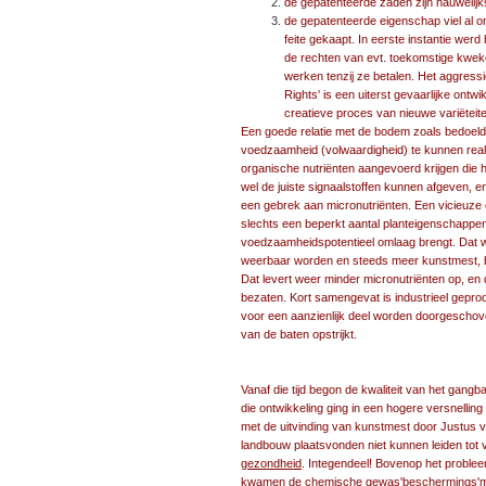
de gepatenteerde zaden zijn nauweli
de gepatenteerde eigenschap viel al 
feite gekaapt. In eerste instantie wer
de rechten van evt. toekomstige kwe
werken tenzij ze betalen. Het aggressie
Rights' is een uiterst gevaarlijke ontw
creatieve proces van nieuwe variëteit
Een goede relatie met de bodem zoals bedoeld 
voedzaamheid (volwaardigheid) te kunnen reali
organische nutriënten aangevoerd krijgen die h
wel de juiste signaalstoffen kunnen afgeven, en
een gebrek aan micronutriënten. Een vicieuze c
slechts een beperkt aantal planteigenschappen
voedzaamheidspotentieel omlaag brengt. Dat w
weerbaar worden en steeds meer kunstmest, be
Dat levert weer minder micronutriënten op, 
bezaten. Kort samengevat is industrieel gepr
voor een aanzienlijk deel worden doorgeschove
van de baten opstrijkt.
Vanaf die tijd begon de kwaliteit van het gang
die ontwikkeling ging in een hogere versnelli
met de uitvinding van kunstmest door Justus von
landbouw plaatsvonden niet kunnen leiden tot 
gezondheid
. Integendeel! Bovenop het probl
kwamen de chemische gewas'beschermings'midde