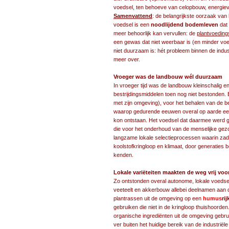
voedsel, ten behoeve van celopbouw, energiev
Samenvattend
: de belangrijkste oorzaak van
voedsel is een
noodlijdend bodemleven
dat 
meer behoorlijk kan vervullen: de
plantvoeding
een gewas dat niet weerbaar is (en minder voe
niet duurzaam is: hét probleem binnen de indus
meer over.
Vroeger was de landbouw wél duurzaam
In vroeger tijd was de landbouw kleinschalig e
bestrijdingsmiddelen toen nog niet bestonden. 
met zijn omgeving), voor het behalen van de be
waarop gedurende eeuwen overal op aarde een 
kon ontstaan. Het voedsel dat daarmee werd
die voor het onderhoud van de menselijke gezo
langzame lokale selectieprocessen waarin za
koolstofkringloop en klimaat, door generatie
kenden.
Lokale variëteiten maakten de weg vrij voo
Zo ontstonden overal autonome, lokale voedse
veeteelt en akkerbouw allebei deelnamen aan d
plantrassen uit de omgeving op een
humus
rij
gebruiken die niet in de kringloop thuishoorden
organische ingrediënten uit de omgeving gebrui
ver buiten het huidige bereik van de industriël