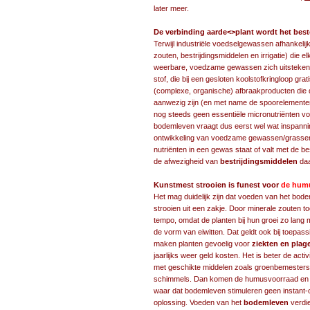
later meer.
De verbinding aarde<>plant wordt het bes
Terwijl industriële voedselgewassen afhankelij
zouten, bestrijdingsmiddelen en irrigatie) die 
weerbare, voedzame gewassen zich uitsteken
stof, die bij een gesloten koolstofkringloop gr
(complexe, organische) afbraakproducten die 
aanwezig zijn (en met name de spoorelementen
nog steeds geen essentiële micronutriënten v
bodemleven vraagt dus eerst wel wat inspanni
ontwikkeling van voedzame gewassen/grassen 
nutriënten in een gewas staat of valt met de 
de afwezigheid van
bestrijdingsmiddelen
daa
Kunstmest strooien is funest voor
de humu
Het mag duidelijk zijn dat voeden van het bod
strooien uit een zakje. Door minerale zouten t
tempo, omdat de planten bij hun groei zo lang 
de vorm van eiwitten. Dat geldt ook bij toepas
maken planten gevoelig voor
ziekten en plag
jaarlijks weer geld kosten. Het is beter de act
met geschikte middelen zoals groenbemesters, 
schimmels. Dan komen de humusvoorraad en b
waar dat bodemleven stimuleren geen instant-
oplossing. Voeden van het
bodemleven
verdie