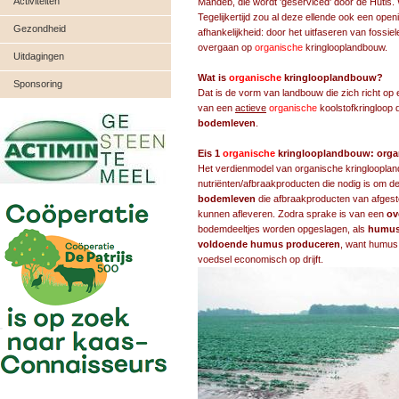
Activiteiten
Mandeb, die wordt 'geserviced' door de Hutis.
Tegelijkertijd zou al deze ellende ook een ope
Gezondheid
afhankelijkheid: door het uitfaseren van fossi
overgaan op
organische
kringlooplandbouw.
Uitdagingen
Wat is
organische
kringlooplandbouw?
Sponsoring
Dat is de vorm van landbouw die zich richt op
van een
actieve
organische
koolstofkringloop 
bodemleven
.
Eis 1
organische
kringlooplandbouw: organ
Het verdienmodel van organische kringloopla
nutriënten/afbraakproducten die nodig is om d
bodemleven
die afbraakproducten van afgesto
kunnen afleveren. Zodra sprake is van een
ov
bodemdeeltjes worden opgeslagen, als
humu
voldoende humus produceren
, want humus 
voedsel economisch op drijft.