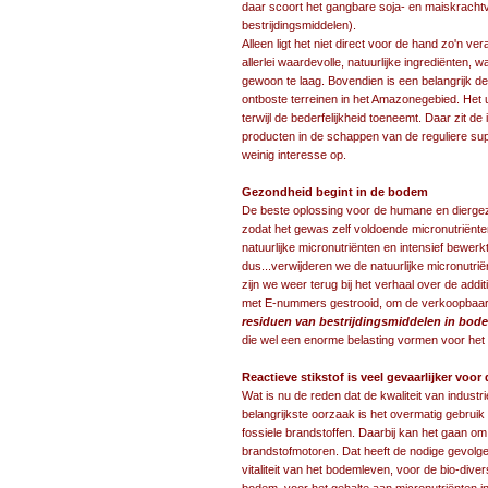
daar scoort het gangbare soja- en maiskrachtv
bestrijdingsmiddelen).
Alleen ligt het niet direct voor de hand zo'n v
allerlei waardevolle, natuurlijke ingrediënten,
gewoon te laag. Bovendien is een belangrijk d
ontboste terreinen in het Amazonegebied. He
terwijl de bederfelijkheid toeneemt. Daar zit de
producten in de schappen van de reguliere s
weinig interesse op.
Gezondheid begint in de bodem
De beste oplossing voor de humane en dierge
zodat het gewas zelf voldoende micronutriën
natuurlijke micronutriënten en intensief bewe
dus...verwijderen we de natuurlijke micronutrië
zijn we weer terug bij het verhaal over de addi
met E-nummers gestrooid, om de verkoopbaarh
residuen van bestrijdingsmiddelen in bode
die wel een enorme belasting vormen voor het 
Reactieve stikstof is veel gevaarlijker vo
Wat is nu de reden dat de kwaliteit van indus
belangrijkste oorzaak is het overmatig gebruik 
fossiele brandstoffen. Daarbij kan het gaan om
brandstofmotoren. Dat heeft de nodige gevolg
vitaliteit van het bodemleven, voor de bio-dive