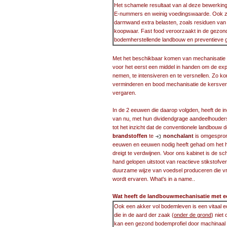
Het schamele resultaat van al deze bewerkin
E-nummers en weinig voedingswaarde. Ook zitt
darmwand extra belasten, zoals residuen van be
koopwaar. Fast food veroorzaakt in de gezond
bodemherstellende landbouw en preventieve
Met het beschikbaar komen van mechanisatie
voor het eerst een middel in handen om de exp
nemen, te intensiveren en te versnellen. Zo kon
verminderen en bood mechanisatie de kersvers
vergaren.
In de 2 eeuwen die daarop volgden, heeft de in
van nu, met hun dividendgrage aandeelhouders i
tot het inzicht dat de conventionele landbouw 
brandstoffen
te
nonchalant
is omgespron
eeuwen en eeuwen nodig heeft gehad om het hu
dreigt te verdwijnen. Voor ons kabinet is de sc
hand gelopen uitstoot van reactieve stikstofve
duurzame wijze van voedsel produceren die vr
wordt ervaren. What's in a name..
Wat heeft de landbouwmechanisatie met e
Ook een akker vol bodemleven is een vitaal 
die in de aard der zaak (
onder de grond
) niet
kan een gezond bodemprofiel door machinaal