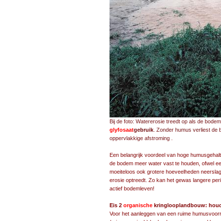
Bij de foto: Watererosie treedt op als de bode
glyfosaat
gebruik
. Zonder humus verliest de b
oppervlakkige afstroming
.
Een belangrijk voordeel van hoge humusgehaltes is een verbeterde waterbuffer-functie (dat is het vermogen van de bodem meer water vast te houden, ofwel een verhoogde water-retentiecapaci
Eis 2
organische
kringlooplandbouw: houd
Voor het aanleggen van een ruime humusvoorra