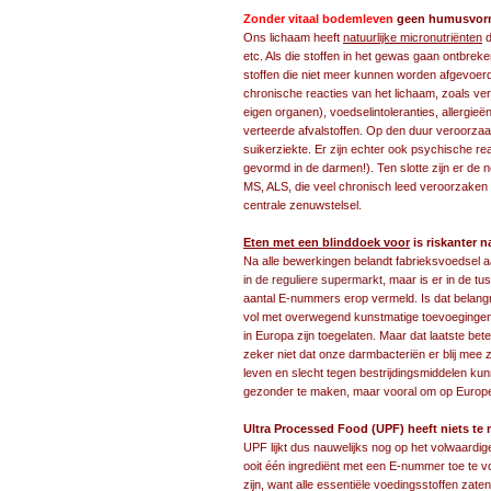
Zonder vitaal bodemleven
geen humusvormin
Ons lichaam heeft
natuurlijke micronutriënten
d
etc. Als die stoffen in het gewas gaan ontbreken
stoffen die niet meer kunnen worden afgevoerd
chronische reacties van het lichaam, zoals ve
eigen organen), voedselintoleranties, allergieë
verteerde afvalstoffen. Op den duur veroorzaa
suikerziekte. Er zijn echter ook psychische r
gevormd in de darmen!). Ten slotte zijn er de 
MS, ALS, die veel chronisch leed veroorzaken
centrale zenuwstelsel.
Eten met een blinddoek voor
is riskanter 
Na alle bewerkingen belandt fabrieksvoedsel aa
in de reguliere supermarkt
, maar is er in de t
aantal E-nummers erop vermeld. Is dat belangrij
vol met overwegend kunstmatige toevoegingen
in Europa zijn toegelaten. Maar dat laatste bete
zeker niet dat onze darmbacteriën er blij mee z
leven en slecht tegen bestrijdingsmiddelen k
gezonder te maken, maar vooral om op Europees 
Ultra Processed Food (UPF) heeft niets te
UPF lijkt dus nauwelijks nog op het volwaardi
ooit één ingrediënt met een E-nummer toe te v
zijn, want alle essentiële voedingsstoffen zate