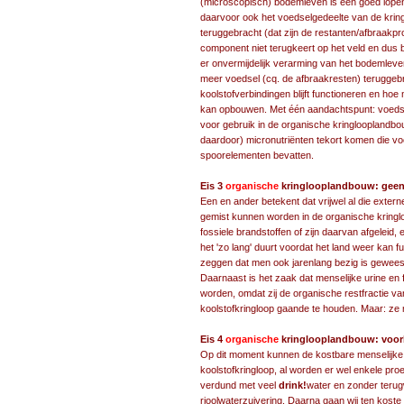
(microscopisch) bodemleven is een goed lopend
daarvoor ook het voedselgedeelte van de krin
teruggebracht (dat zijn de restanten/afbraakpr
component niet terugkeert op het veld en dus 
er onvermijdelijk verarming van het bodemleven
meer voedsel (cq. de afbraakresten) teruggebr
koolstofverbindingen blijft functioneren en h
kan opbouwen. Met één aandachtspunt: voedse
voor gebruik in de organische kringlooplandb
daardoor) micronutriënten tekort komen die vo
spoorelementen bevatten.
Eis 3
organische
kringlooplandbouw: geen 
Een en ander betekent dat vrijwel al die extern
gemist kunnen worden in de organische kringlo
fossiele brandstoffen of zijn daarvan afgeleid
het 'zo lang' duurt voordat het land weer kan f
zeggen dat men ook jarenlang bezig is geweest
Daarnaast is het zaak dat menselijke urine en
worden, omdat zij de organische restfractie v
koolstofkringloop gaande te houden. Maar: ze 
Eis 4
organische
kringlooplandbouw: voorb
Op dit moment kunnen de kostbare menselijke 
koolstofkringloop, al worden er wel enkele p
verdund met veel
drink!
water en zonder teru
rioolwaterzuivering. Daarna gaan wij ten koste 