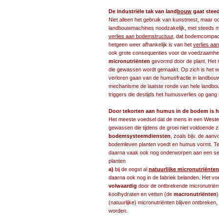
De industriële tak van land
bouw
gaat steed
Niet alleen het gebruik van kunstmest, maar 
landbouwmachines noodzakelijk, met steeds m
verlies aan bodemstructuur
, dat bodemcompact
hetgeen weer afhankelijk is van het
verlies aa
ook grote consequenties voor de voedzaamhe
micronutriënten
gevormd door de plant. Het 
die gewassen wordt gemaakt. Op zich is het we
verloren gaan van de humusfractie in landbouwg
mechanisme de laatste ronde van hele landbouw
triggers die destijds het humusverlies op gang
Door tekorten aan humus in de bodem is h
Het meeste voedsel dat de mens in een Wester
gewassen die tijdens de groei niet voldoende z
bodemsysteemdiensten
, zoals bijv. de aa
bodemleven planten voedt en humus vormt. T
daarna vaak ook nog onderworpen aan een se
planten
a)
bij de oogst al
natuurlijke micronutriënten
daarna ook nog in de fabriek belanden. Het vo
volwaardig
door de ontbrekende micronutriënte
koolhydraten en vetten (de
macronutriënten
)
(natuurlijke) micronutriënten blijven ontbreken, 
worden.