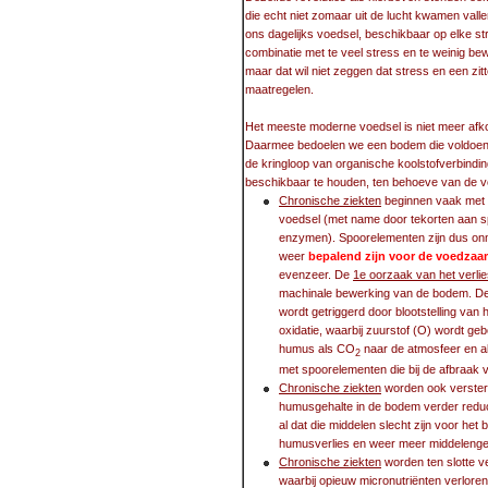
die echt niet zomaar uit de lucht kwamen val
ons dagelijks voedsel, beschikbaar op elke str
combinatie met te veel stress en te weinig 
maar dat wil niet zeggen dat stress en een zi
maatregelen.
Het meeste moderne voedsel is niet meer af
Daarmee bedoelen we een bodem die voldoen
de kringloop van organische koolstofverbind
beschikbaar te houden, ten behoeve van de v
Chronische ziekten
beginnen vaak met
voedsel (met name door tekorten aan spo
enzymen). Spoorelementen zijn dus on
weer
bepalend zijn voor de voedza
evenzeer. De
1e oorzaak van het verli
machinale bewerking van de bodem. De
wordt getriggerd door blootstelling va
oxidatie, waarbij zuurstof (O) wordt geb
humus als CO
naar de atmosfeer en 
2
met spoorelementen die bij de afbraak 
Chronische ziekten
worden ook versterk
humusgehalte in de bodem verder redu
al dat die middelen slecht zijn voor he
humusverlies en weer meer middelenge
Chronische ziekten
worden ten slotte v
waarbij opieuw micronutriënten verlore