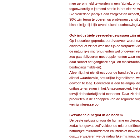
mee gerommeld te worden in een fabriek, om d
tegenwoordig in je mond steekt is het niet zo ve
BV Nederland jaarlijks aan zorgkosten uitgeeft,
90% zijn terug te voeren op problemen vanuit d
binnenkrijgt tijdelijk even buiten beschouwing la
Ook industriële veevoedergewassen zijn n
Op industrieel geproduceerd veevoer wordt natu
eindproduct zit het wel: dat zijn de verpakte v
de natuurlijke micronutriënten wel ongeveer v
zou gaan bijvoeren met supplementen waar nog
daar scoort het gangbare soja- en maiskrachtv
bestrijdingsmiddelen).
Alleen ligt het niet direct voor de hand zo'n v
allerlei waardevolle, natuurlijke ingrediënten,
gewoon te laag. Bovendien is een belangrijk d
ontboste terreinen in het Amazonegebied. He
terwijl de bederfelijkheid toeneemt. Daar zit de
producten in de schappen van de reguliere s
weinig interesse op.
Gezondheid begint in de bodem
De beste oplossing voor de humane en dierge
zodat het gewas zelf voldoende micronutriën
natuurlijke micronutriënten en intensief bewe
dus...verwijderen we de natuurlijke micronutrië