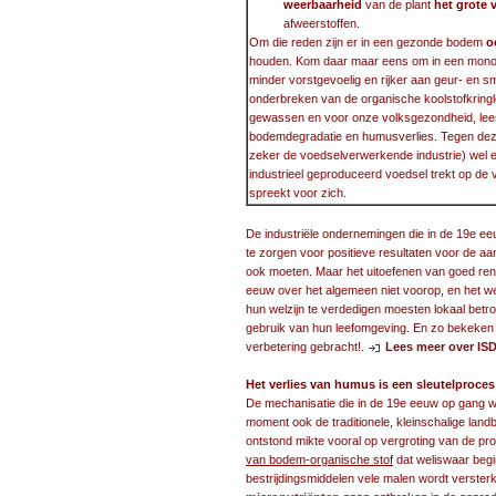
weerbaarheid
van de plant
het grote 
afweerstoffen.
Om die reden zijn er in een gezonde bodem
o
houden. Kom daar maar eens om in een monoc
minder vorstgevoelig en rijker aan geur- en sm
onderbreken van de organische koolstofkring
gewassen en voor onze volksgezondheid, lees
bodemdegradatie en humusverlies. Tegen dez
zeker de voedselverwerkende industrie) wel 
industrieel geproduceerd voedsel trekt op de 
spreekt voor zich.
De industriële ondernemingen die in de 19e eeu
te zorgen voor positieve resultaten voor de a
ook moeten. Maar het uitoefenen van goed ren
eeuw over het algemeen niet voorop, en het w
hun welzijn te verdedigen moesten lokaal betro
gebruik van hun leefomgeving. En zo bekeken h
verbetering gebracht!.
Lees meer over IS
Het verlies van humus is een sleutelproce
De mechanisatie die in de 19e eeuw op gang wa
moment ook de traditionele, kleinschalige land
ontstond mikte vooral op vergroting van de pr
van bodem-organische stof
dat weliswaar begi
bestrijdingsmiddelen vele malen wordt verster