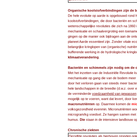
Organische koolstofverbindingen zijn de 
De hele evolutie op aarde is opgebouwd rond h
koolstofverbindingen, die door bacteriën en s
wetenschappelijke revoluties die zich na 1860
mechanisatie en schaalvergroting een toename
gingen op die manier ook bijdragen aan de ont
planeet Aarde essentieel zijn. Zonder vitale 
belangrijke kringlopen van (organische) nutrië
bufferende werking in de hydrologische kringl
klimaatverandering
.
Bacteriën en schimmels zijn nodig om de o
Met het inzetten van de Industriële Revolutie 
mechanisatie op gang die van de bodem meer 
door het verloren gaan van steeds meer bact
hele landschappen in de breedte (d.w.z. over
de verminderde
voedzaamheid van gewassen
mogelijk op te voeren, want dat levert, door 
macronutriënten
op. Daarmee komen de
mic
volksgezondheid evenmin. Micronutriënten wor
microgram/kg voedsel. Ze hangen samen met 
humus.
Die
staan in de intensieve landbouw op
Chronische ziekten
Dezelfde revoluties als hierboven stonden ook