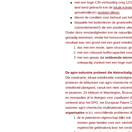
met een hoge C/N-verhouding (zeg 12/1 e
land werd gebracht kon de
lokale kringl
gemakkelijk(er)
gesloten blijven
,
bleven de condities voor behoud van he
bepaalde het bodemleven de groeisnelh
(spoorelementen!) die een positieve uit
Onder deze omstandigheden kon de natuurlijke
gestadig toenemen, omdat het humusvormende
resultaat was een grond met een goed ontwik
dus met een mooie, open structuur, go
met een robuuste buffercapaciteit vo
met een gewas dat
voldoende micro
volwaardig voedsel met een hoge nutri
De agro-industrie probeert die kleinschal
Die voedzame, lokaal ontwikkelde voedselgew
proberen de lobbyisten van agro-chemische mult
ontwikkeld plantgoed, vanuit een niets ontzien
te peuteren. Ze lobbyen in Washington, Brussse
en monopolies af te dwingen voor zaadtypen
verleend door het EPO, het European Patent 
wanneer agro-chemische multinationals paten
organisaties
m.b.t. verschillende problemen d
de te patenteren eigenschap blijkt oo
moeten gaan betalen voor een 'uitvindi
regelrechte geldmakerij door het v