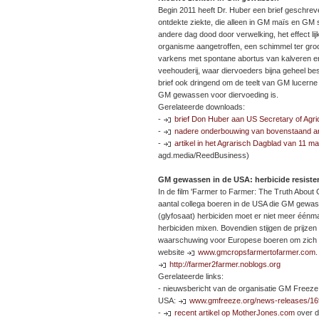
Begin 2011 heeft Dr. Huber een brief geschr
ontdekte ziekte, die alleen in GM maïs en GM
andere dag dood door verwelking, het effect li
organisme aangetroffen, een schimmel ter groo
varkens met spontane abortus van kalveren en
veehouderij, waar diervoeders bijna geheel bes
brief ook dringend om de teelt van GM lucerne n
GM gewassen voor diervoeding is.
Gerelateerde downloads:
-
brief Don Huber aan US Secretary of Agr
-
nadere onderbouwing van bovenstaand art
-
artikel in het Agrarisch Dagblad van 11 
agd.media/ReedBusiness)
GM gewassen in de USA: herbicide resisten
In de film 'Farmer to Farmer: The Truth Abou
aantal collega boeren in de USA die GM gewa
(glyfosaat) herbiciden moet er niet meer één
herbiciden mixen. Bovendien stijgen de prijz
waarschuwing voor Europese boeren om zich nie
website
www.gmcropsfarmertofarmer.com
.
http://farmer2farmer.noblogs.org
Gerelateerde links:
- nieuwsbericht van de organisatie GM Freeze 
USA:
www.gmfreeze.org/news-releases/16
-
recent artikel op MotherJones.com
over d