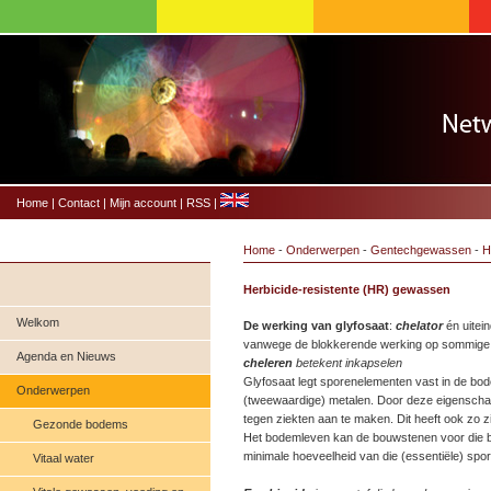
Home
|
Contact
|
Mijn account
|
RSS
|
Home
-
Onderwerpen
-
Gentechgewassen
-
H
Herbicide-resistente (HR) gewassen
Welkom
De werking van glyfosaat
:
chelator
én uitein
vanwege de blokkerende werking op sommige
Agenda en Nieuws
cheleren
betekent inkapselen
Glyfosaat legt sporenelementen vast in de bod
Onderwerpen
(tweewaardige) metalen. Door deze eigenschap 
tegen ziekten aan te maken. Dit heeft ook zo z
Gezonde bodems
Het bodemleven kan de bouwstenen voor die b
minimale hoeveelheid van die (essentiële) spor
Vitaal water