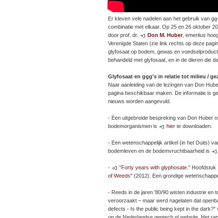
Er kleven vele nadelen aan het gebruik van gg-
combinatie met elkaar. Op 25 en 26 oktober 20
door prof. dr.
Don M. Huber
, emeritus hoo
Verenigde Staten (zie link rechts op deze pagi
glyfosaat op bodem, gewas en voedselproducten
behandeld met glyfosaat, en in de dieren die
Glyfosaat en ggg's in relatie tot milieu / 
Naar aanleiding van de lezingen van Don Huber 
pagina beschikbaar maken. De informatie is g
nieuws worden aangevuld.
- Een uitgebreide bespreking van Don Huber ov
bodemorganismen is
hier
te downloaden.
- Een wetenschappelijk artikel (in het Duits) 
bodemleven en de bodemvruchtbaarheid is
-
“Forty years with glyphosate.”
Hoofdstuk 
of Weeds"
(2012). Een grondige wetenschappeli
- Reeds in de jaren '80/90 wisten industrie e
veroorzaakt – maar werd nagelaten dat openbaa
defects - Is the public being kept in the dark?
op de Nederlandse gentech.nl website. Het ra