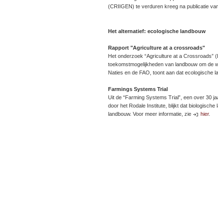
(CRIIGEN) te verduren kreeg na publicatie van
Het alternatief: ecologische landbouw
Rapport "Agriculture at a crossroads"
Het onderzoek “Agriculture at a Crossroads” (
toekomstmogelijkheden van landbouw om de wer
Naties en de FAO, toont aan dat ecologische 
Farmings Systems Trial
Uit de “Farming Systems Trial”, een over 30 
door het Rodale Institute, blijkt dat biologis
landbouw. Voor meer informatie, zie
hier
.