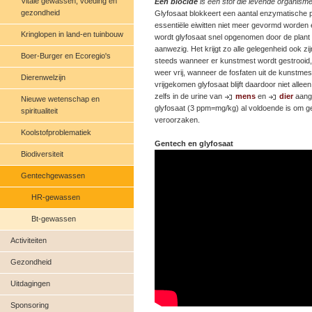
Vitale gewassen, voeding en
Een biocide
is een stof die levende organism
gezondheid
Glyfosaat blokkeert een aantal enzymatische p
essentiële eiwitten niet meer gevormd worden 
Kringlopen in land-en tuinbouw
wordt glyfosaat snel opgenomen door de plant 
aanwezig. Het krijgt zo alle gelegenheid ook zi
Boer-Burger en Ecoregio's
steeds wanneer er kunstmest wordt gestrooid,
weer vrij, wanneer de fosfaten uit de kunstme
Dierenwelzijn
vrijgekomen glyfosaat blijft daardoor niet alle
zelfs in de urine van
mens
en
dier
aange
Nieuwe wetenschap en
glyfosaat (3 ppm=mg/kg) al voldoende is om g
spiritualiteit
veroorzaken.
Koolstofproblematiek
Gentech en glyfosaat
Biodiversiteit
Gentechgewassen
HR-gewassen
Bt-gewassen
Activiteiten
Gezondheid
Uitdagingen
Sponsoring