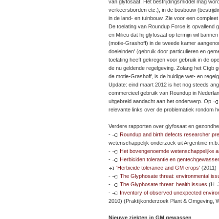
van glyfosaat. Het bestrijdingsmiddel mag wor
verkeersborden etc.), in de bosbouw (bestrijd
in de land- en tuinbouw. Zie voor een compleet
De toelating van Roundup Force is opvallend g
en Milieu dat hij glyfosaat op termijn wil bann
(motie-Grashoff) in de tweede kamer aangenom
doeleinden' (gebruik door particulieren en g
toelating heeft gekregen voor gebruik in de o
de nu geldende regelgeving. Zolang het Ctgb ge
de motie-Grashoff, is de huidige wet- en regel
Update: eind maart 2012 is het nog steeds an
commercieel gebruik van Roundup in Nederl
uitgebreid aandacht aan het onderwerp. Op
relevante links over de problematiek rondom 
Verdere rapporten over glyfosaat en gezondhe
-
Roundup and birth defects researcher pr
wetenschappelijk onderzoek uit Argentinië m.b.t
-
Het bovengenoemde wetenschappelijke artik
-
Herbiciden tolerantie en gentechgewasse
'Herbicide tolerance and GM crops'
(2011)
-
The Glyphosate threat: environmental iss
-
The Glyphosate threat: health issues
(H. J
-
Inventory of observed unexpected environm
2010) (Praktijkonderzoek Plant & Omgeving,
Nieuwe ziekten in GM gewassen