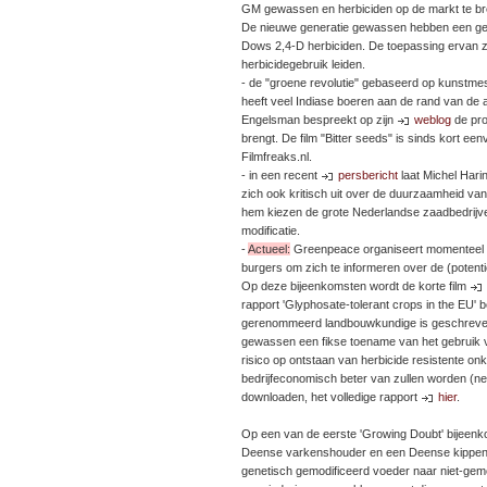
GM gewassen en herbiciden op de markt te bre
De nieuwe generatie gewassen hebben een ge
Dows 2,4-D herbiciden. De toepassing ervan za
herbicidegebruik leiden.
- de "groene revolutie" gebaseerd op kunstme
heeft veel Indiase boeren aan de rand van de 
Engelsman bespreekt op zijn
weblog
de pro
brengt. De film "Bitter seeds" is sinds kort e
Filmfreaks.nl.
- in een recent
persbericht
laat Michel Hari
zich ook kritisch uit over de duurzaamheid v
hem kiezen de grote Nederlandse zaadbedrijv
modificatie.
-
Actueel:
Greenpeace organiseert momenteel (b
burgers om zich te informeren over de (potent
Op deze bijeenkomsten wordt de korte film
rapport 'Glyphosate-tolerant crops in the EU'
gerenommeerd landbouwkundige is geschreven.
gewassen een fikse toename van het gebruik va
risico op ontstaan van herbicide resistente onk
bedrijfeconomisch beter van zullen worden (ne
downloaden, het volledige rapport
hier
.
Op een van de eerste 'Growing Doubt' bijee
Deense varkenshouder en een Deense kippenh
genetisch gemodificeerd voeder naar niet-gem