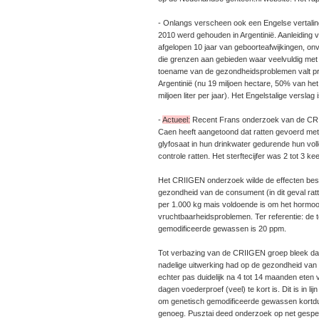
- Onlangs verscheen ook een Engelse vertalin
2010 werd gehouden in Argentinië. Aanleiding
afgelopen 10 jaar van geboorteafwijkingen, o
die grenzen aan gebieden waar veelvuldig met 
toename van de gezondheidsproblemen valt pre
Argentinië (nu 19 miljoen hectare, 50% van he
miljoen liter per jaar). Het Engelstalige versla
-
Actueel:
Recent Frans onderzoek van de CRII
Caen heeft aangetoond dat ratten gevoerd met
glyfosaat in hun drinkwater gedurende hun voll
controle ratten. Het sterftecijfer was 2 tot 3 ke
Het CRIIGEN onderzoek wilde de effecten best
gezondheid van de consument (in dit geval ratte
per 1.000 kg mais voldoende is om het hormoo
vruchtbaarheidsproblemen. Ter referentie: de t
gemodificeerde gewassen is 20 ppm.
Tot verbazing van de CRIIGEN groep bleek da
nadelige uitwerking had op de gezondheid van d
echter pas duidelijk na 4 tot 14 maanden ete
dagen voederproef (veel) te kort is. Dit is in l
om genetisch gemodificeerde gewassen kortdure
genoeg. Pusztai deed onderzoek op net gespee