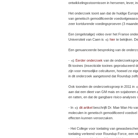
ontwikkelingsstoornissen in hersenen, lever, 
Het onderzoek toont aan dat de huidige Europes
van genetisch gemodificeerde voedselgewassen,
zeer kortdurende voedingsproeven (3 maanden
Een (engelstalige) video over het Franse ond
Universiteit van Caen is
hier
te bekijken. De
Een genuanceerde bespreking van de onderzoe
-
Eerder onderzoek
van de onderzoeksgroep 
Bt toxines (insecticide toxines geproduceerd 
zijn voor menselijke celculturen, hoewel ze ei
in dit onderzoek aangetoond dat Roundup zelfs 
Ook toonden de onderzoeksgroep in 2011 in
aan dat een dieet van GM mais en sojabonen aa
en ratten, en dat de gangbare risico-analyses
- In
dit artikel
beschrijft Dr. Mae Wan Ho va
moleculen in genetisch gemodificeerd voedse
effecten kunnen veroorzaken.
- Het College voor toelating van gewasbesche
toelating verleend voor Roundup Force, een ni