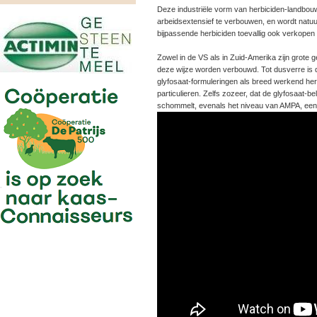
Deze industriële vorm van herbiciden-landbou
arbeidsextensief te verbouwen, en wordt natuu
bijpassende herbiciden toevallig ook verkopen 
Zowel in de VS als in Zuid-Amerika zijn grote
deze wijze worden verbouwd. Tot dusverre is d
glyfosaat-formuleringen als breed werkend herb
particulieren. Zelfs zozeer, dat de glyfosaat-
schommelt, evenals het niveau van AMPA, een 