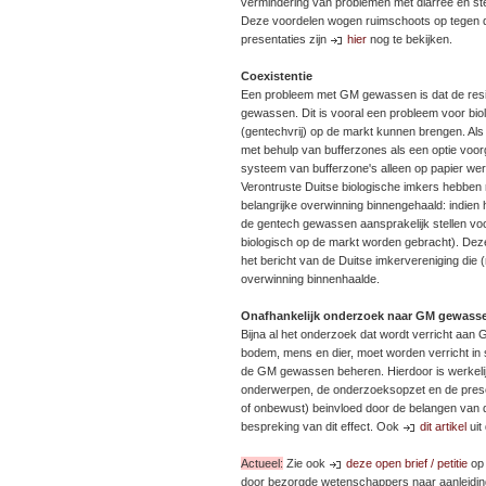
vermindering van problemen met diarree en ste
Deze voordelen wogen ruimschoots op tegen d
presentaties zijn
hier
nog te bekijken.
Coexistentie
Een probleem met GM gewassen is dat de res
gewassen. Dit is vooral een probleem voor bio
(gentechvrij) op de markt kunnen brengen. Als
met behulp van bufferzones als een optie voorge
systeem van bufferzone's alleen op papier werk
Verontruste Duitse biologische imkers hebben
belangrijke overwinning binnengehaald: indien
de gentech gewassen aansprakelijk stellen voo
biologisch op de markt worden gebracht). Dez
het bericht van de Duitse imkervereniging die 
overwinning binnenhaalde.
Onafhankelijk onderzoek naar GM gewass
Bijna al het onderzoek dat wordt verricht aa
bodem, mens en dier, moet worden verricht in 
de GM gewassen beheren. Hierdoor is werkeli
onderwerpen, de onderzoeksopzet en de presen
of onbewust) beinvloed door de belangen van 
bespreking van dit effect. Ook
dit artikel
uit
Actueel:
Zie ook
deze open brief / petitie
op 
door bezorgde wetenschappers naar aanleiding 